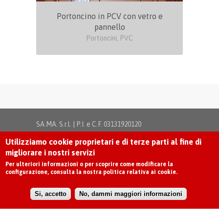
Portoncino in PCV con vetro e
pannello
Portoncini, PVC
SA.MA. S.r.l. | P.I. e C.F. 03131920120
Via Sempione, 17 | 21029 Vergiate - Varese -
Utilizziamo cookie proprietari e di terze parti al fine di
Novara |
Privacy
|
Disclaimer
|
Cookie Policy
migliorare i nostri servizi
Serramenti in pvc Varese e Novara
-
Persiane in
Per ulteriori informazioni o per scoprire come modificare la
alluminio Varese e Novara
-
Porte blindate e porte
configurazione, consulta la nostra politica relativa ai cookie.
interne Varese
Si, accetto
No, dammi maggiori informazioni
© Unique