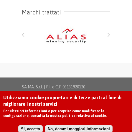
Marchi trattati
SA.MA. S.r.l. | P.I. e C.F. 03131920120
Via Sempione, 17 | 21029 Vergiate - Varese -
Utilizziamo cookie proprietari e di terze parti al fine di
Novara |
Privacy
|
Disclaimer
|
Cookie Policy
migliorare i nostri servizi
Serramenti in pvc Varese e Novara
-
Persiane in
Per ulteriori informazioni o per scoprire come modificare la
alluminio Varese e Novara
-
Porte blindate e porte
configurazione, consulta la nostra politica relativa ai cookie.
interne Varese
Si, accetto
No, dammi maggiori informazioni
© Unique