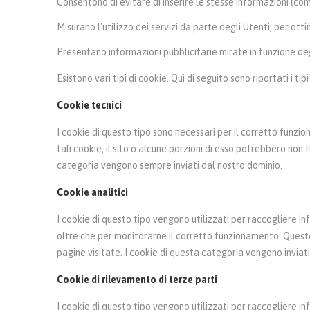
Consentono di evitare di inserire le stesse informazioni (co
Misurano l'utilizzo dei servizi da parte degli Utenti, per otti
Presentano informazioni pubblicitarie mirate in funzione d
Esistono vari tipi di cookie. Qui di seguito sono riportati i t
Cookie tecnici
I cookie di questo tipo sono necessari per il corretto funzi
tali cookie, il sito o alcune porzioni di esso potrebbero n
categoria vengono sempre inviati dal nostro dominio.
Cookie analitici
I cookie di questo tipo vengono utilizzati per raccogliere infor
oltre che per monitorarne il corretto funzionamento. Questo t
pagine visitate. I cookie di questa categoria vengono inviati
Cookie di rilevamento di terze parti
I cookie di questo tipo vengono utilizzati per raccogliere info