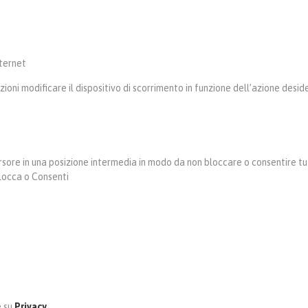
nternet
ioni modificare il dispositivo di scorrimento in funzione dell’azione desid
rsore in una posizione intermedia in modo da non bloccare o consentire tutti
Blocca o Consenti
 su
Privacy