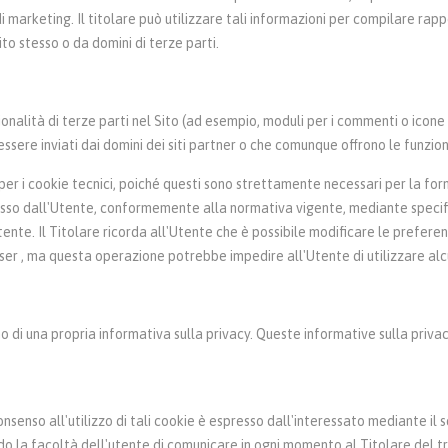
 marketing. Il titolare può utilizzare tali informazioni per compilare rappo
to stesso o da domini di terze parti.
ionalità di terze parti nel Sito (ad esempio, moduli per i commenti o icone
ssere inviati dai domini dei siti partner o che comunque offrono le funziona
 per i cookie tecnici, poiché questi sono strettamente necessari per la forn
resso dall'Utente, conformemente alla normativa vigente, mediante specif
 l'Utente. Il Titolare ricorda all'Utente che è possibile modificare le prefe
wser , ma questa operazione potrebbe impedire all'Utente di utilizzare alcu
no di una propria informativa sulla privacy. Queste informative sulla priv
onsenso all'utilizzo di tali cookie è espresso dall'interessato mediante il 
do la facoltà dell'utente di comunicare in ogni momento al Titolare del tr