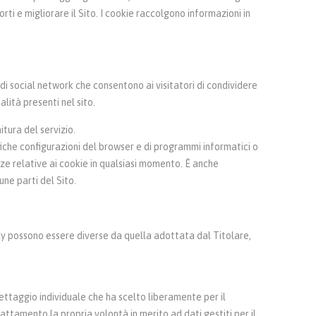
rti e migliorare il Sito. I cookie raccolgono informazioni in
 di social network che consentono ai visitatori di condividere
lità presenti nel sito.
itura del servizio.
iche configurazioni del browser e di programmi informatici o
renze relative ai cookie in qualsiasi momento. È anche
ne parti del Sito.
acy possono essere diverse da quella adottata dal Titolare,
settaggio individuale che ha scelto liberamente per il
attamento la propria volontà in merito ad dati gestiti per il