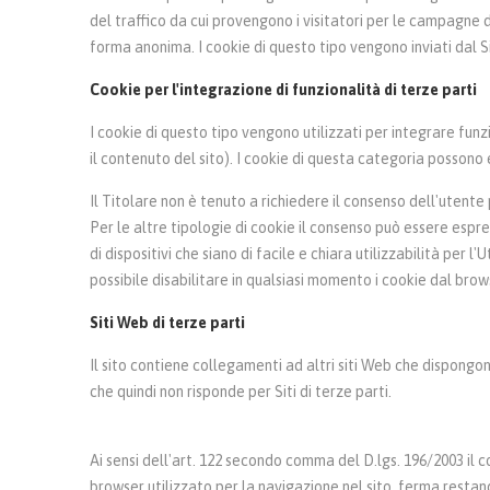
del traffico da cui provengono i visitatori per le campagne di
forma anonima. I cookie di questo tipo vengono inviati dal Si
Cookie per l'integrazione di funzionalità di terze parti
I cookie di questo tipo vengono utilizzati per integrare funz
il contenuto del sito). I cookie di questa categoria possono e
Il Titolare non è tenuto a richiedere il consenso dell'utente
Per le altre tipologie di cookie il consenso può essere esp
di dispositivi che siano di facile e chiara utilizzabilità per
possibile disabilitare in qualsiasi momento i cookie dal bro
Siti Web di terze parti
Il sito contiene collegamenti ad altri siti Web che dispongo
che quindi non risponde per Siti di terze parti.
Ai sensi dell'art. 122 secondo comma del D.lgs. 196/2003 il c
browser utilizzato per la navigazione nel sito, ferma restan