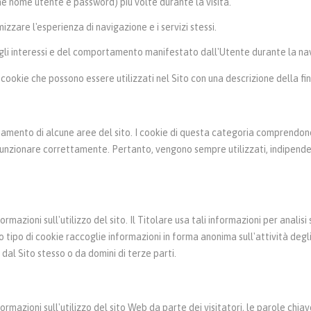
me nome utente e password) più volte durante la visita.
mizzare l'esperienza di navigazione e i servizi stessi.
egli interessi e del comportamento manifestato dall'Utente durante la na
ipi cookie che possono essere utilizzati nel Sito con una descrizione della fin
onamento di alcune aree del sito. I cookie di questa categoria comprendono 
on funzionare correttamente. Pertanto, vengono sempre utilizzati, indipen
mazioni sull'utilizzo del sito. Il Titolare usa tali informazioni per analisi s
ipo di cookie raccoglie informazioni in forma anonima sull'attività degli ut
 dal Sito stesso o da domini di terze parti.
rmazioni sull'utilizzo del sito Web da parte dei visitatori, le parole chiave u