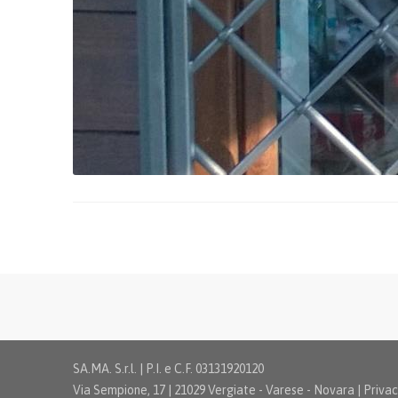
SA.MA. S.r.l. | P.I. e C.F. 03131920120
Via Sempione, 17 | 21029 Vergiate - Varese - Novara |
Priva